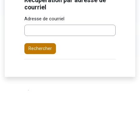
Récupération par adresse de
Récupération par adresse de courriel
courriel
Adresse de courriel