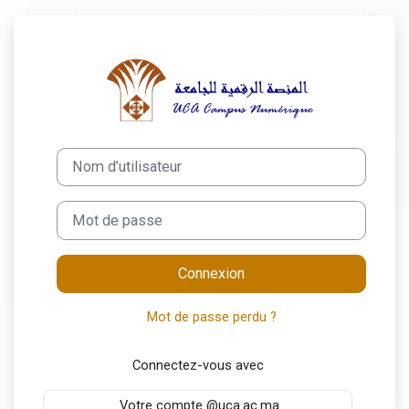
Passer au contenu principal
Connexion à Fac
Nom d’utilisateur
Mot de passe
Connexion
Mot de passe perdu ?
Connectez-vous avec
Votre compte @uca.ac.ma